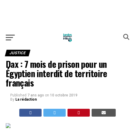
JUSTICE
Dax : 7 mois de prison pour un
Égyptien interdit de territoire
français
Published
7 ans ago
on
10 octobre 2019
By
La rédaction