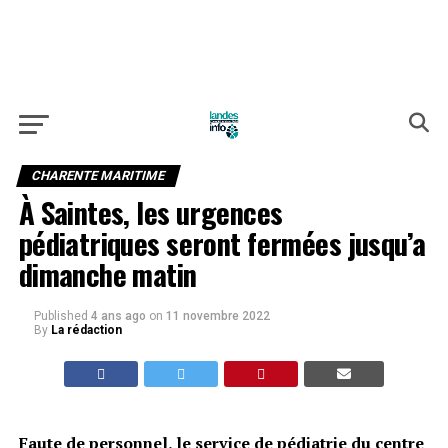
CHARENTE MARITIME
À Saintes, les urgences
pédiatriques seront fermées jusqu’a
dimanche matin
Published
4 ans ago
on
11 novembre 2022
By
La rédaction
Faute de personnel, le service de pédiatrie du centre